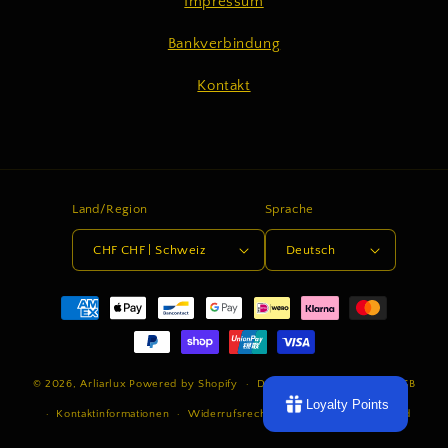
Impressum
Bankverbindung
Kontakt
Land/Region
Sprache
CHF CHF | Schweiz
Deutsch
Zahlungsmethoden
© 2026,
Arliarlux
Powered by Shopify
Datenschutzerklärung
AGB
Loyalty Points
Kontaktinformationen
Widerrufsrecht
Impressum
Versand