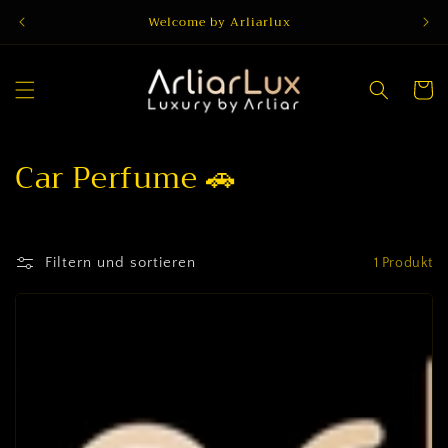
Direkt
Welcome by Arliarlux
zum
Inhalt
Warenko
K
Car Perfume 🚗
a
t
Filtern und sortieren
1 Produkt
e
g
o
r