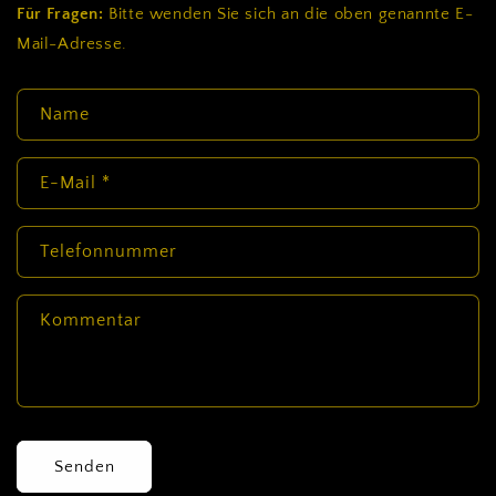
Für Fragen:
Bitte wenden Sie sich an die oben genannte E-
Mail-Adresse.
K
Name
o
n
t
E-Mail
*
a
k
Telefonnummer
t
f
Kommentar
o
r
m
u
l
a
Senden