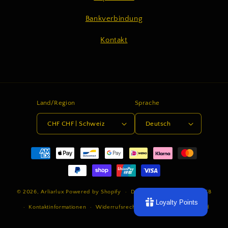
Bankverbindung
Kontakt
Land/Region
Sprache
CHF CHF | Schweiz
Deutsch
Zahlungsmethoden
© 2026,
Arliarlux
Powered by Shopify
Datenschutzerklärung
AGB
Loyalty Points
Kontaktinformationen
Widerrufsrecht
Impressum
Versand