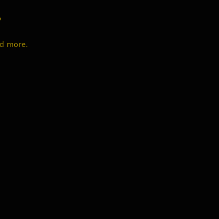
s
nd more.