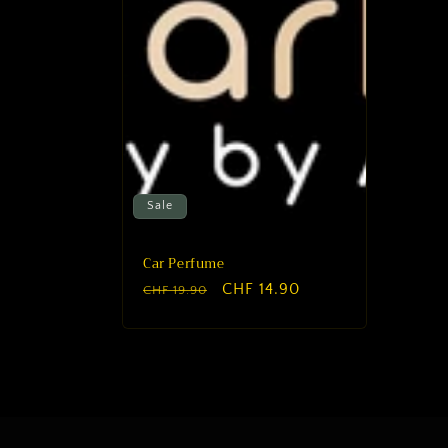
g
o
r
i
e
Sale
:
Car Perfume
Normaler
Verkaufspreis
CHF 14.90
CHF 19.90
Preis